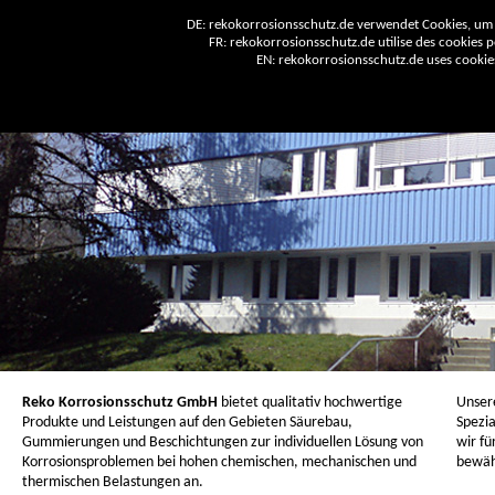
DE: rekokorrosionsschutz.de verwendet Cookies, um 
FR: rekokorrosionsschutz.de utilise des cookies po
EN: rekokorrosionsschutz.de uses cookies 
Reko Korrosionsschutz GmbH
bietet qualitativ hochwertige
Unser
Produkte und Leistungen auf den Gebieten Säurebau,
Spezia
Gummierungen und Beschichtungen zur individuellen Lösung von
wir fü
Korrosionsproblemen bei hohen chemischen, mechanischen und
bewäh
thermischen Belastungen an.