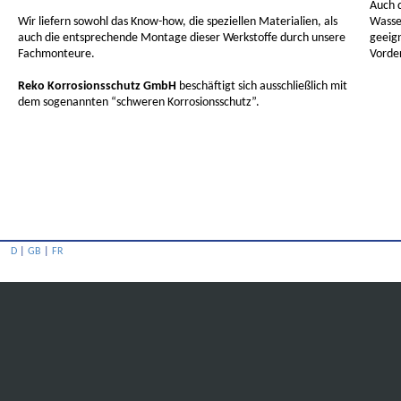
Auch d
Wir liefern sowohl das Know-how, die speziellen Materialien, als
Wasse
auch die entsprechende Montage dieser Werkstoffe durch unsere
geeig
Fachmonteure.
Vorde
Reko Korrosionsschutz GmbH
beschäftigt sich ausschließlich mit
dem sogenannten “schweren Korrosionsschutz”.
D
|
GB
|
FR