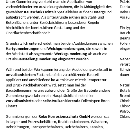
Unter Gummierung versteht man die Applikation von
Präzis
vorkonfektionierten Auskleidungsbahnen, die in Abhängigkeit des
Fachk
gewählten
Kautschuks
mittels Spezialkleber auf den Untergrund
Reko K
aufgebracht werden. Als Untergründe eignen sich Stahl- und
Vorau
Betonflächen, unter Berücksichtigung besonderer Regeln
hinsichtlich der konstruktiven Gestaltung und der
Ein t
Oberflächenbeschaffenheit.
Rauch
Beans
Grundsätzlich unterscheidet man bei den Auskleidungen zwischen
Folie
Hartgummierungen
und
Weichgummierungen
, die sowohl in
einges
der Werkstatt als sogenannte
Werksgummierung
als auch vor
Ort als
Baustellengummierung
eingesetzt werden.
Neben
verar
Während bei der Werksgummierung der Auskleidungswerkstoff in
Schw
unvulkanisiertem
Zustand auf das zu schützende Bauteil
dauer
appliziert und anschließend im Autoklaven mittels Temperatur
und Druck nachbehandelt wird, setzt man bei der
Natur
Baustellengummierung aufgrund der Größe der Bauteile andere
Butylk
Gummierungsverfahren ein. Hauptsächlich finden hier
Bromb
vorvulkanisierte
oder
selbstvulkanisierende
Folientypen ihren
Chlorb
Einsatz.
Chlor
Polyb
Gummierungen der
Reko Korrosionsschutz GmbH
werden u.a.
Chlors
in Lager- und Prozessbehältern, Reaktionskolonnen, Wäschern,
Rohrleitungen, Transportbehältern, Beizbehältern, Kanälen,