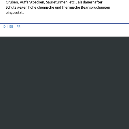
Gruben, Auffangbecken, Säuretürmen, etc., als dauerhafter
Schutz gegen hohe chemische und thermische Beanspruchungen
eingesetzt.
D
|
GB
|
FR