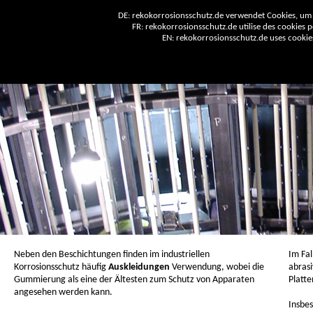
DE: rekokorrosionsschutz.de verwendet Cookies, um 
FR: rekokorrosionsschutz.de utilise des cookies po
EN: rekokorrosionsschutz.de uses cookies 
Neben den Beschichtungen finden im industriellen
Im Fa
Korrosionsschutz häufig
Auskleidungen
Verwendung, wobei die
abras
Gummierung als eine der Ältesten zum Schutz von Apparaten
Platte
angesehen werden kann.
Insbe