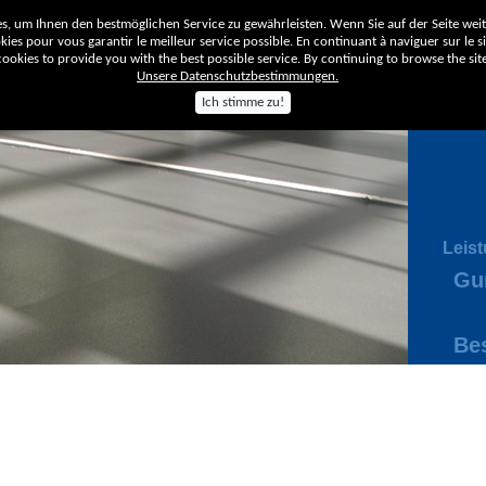
, um Ihnen den bestmöglichen Service zu gewährleisten. Wenn Sie auf der Seite wei
ies pour vous garantir le meilleur service possible. En continuant à naviguer sur le sit
okies to provide you with the best possible service. By continuing to browse the site
Unsere Datenschutzbestimmungen.
Ich stimme zu!
Unt
Leis
Gu
Be