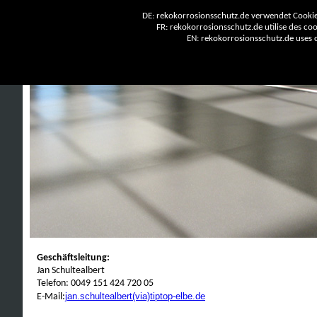
DE: rekokorrosionsschutz.de verwendet Cookies
FR: rekokorrosionsschutz.de utilise des cook
EN: rekokorrosionsschutz.de uses co
Geschäftsleitung:
Jan Schultealbert
Telefon: 0049 151 424 720 05
jan.schultealbert(via)tiptop-elbe.de
E-Mail: