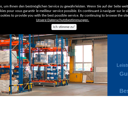
, um Ihnen den bestmöglichen Service zu gewährleisten. Wenn Sie auf der Seite wei
ies pour vous garantir le meilleur service possible. En continuant à naviguer sur le sit
okies to provide you with the best possible service. By continuing to browse the site
Unsere Datenschutzbestimmungen.
Ich stimme zu!
Unt
Leis
Gu
Be