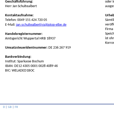
Geschäftsführung:
oder i
Herr Jan Schultealbert
ausge
Kontaktaufnahme:
Urheb
Telefon: 0049 151 424 720 05
Sämtli
jan.schultealbert(via)tiptop-elbe.de
veröff
E-Mail:
Firma 
Speic
Handelsregisternummer:
ist oh
Amtsgericht Wuppertal HRB 18937
Korro
Umsatzsteueridentnummer:
DE 236 267 919
Bankverbindung:
Institut: Sparkasse Bochum
IBAN: DE12 4305 0001 0028 4089 46
BIC: WELADED1BOC
D
|
GB
|
FR