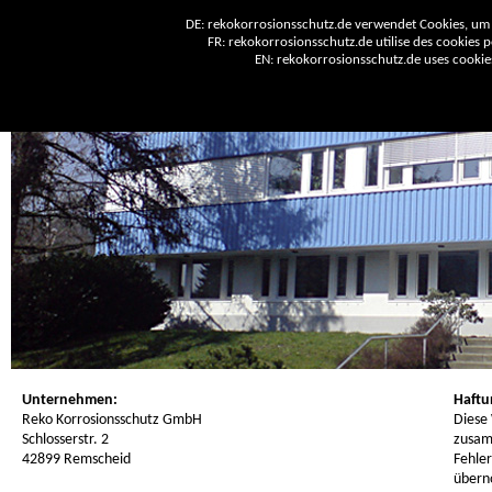
DE: rekokorrosionsschutz.de verwendet Cookies, um 
FR: rekokorrosionsschutz.de utilise des cookies po
EN: rekokorrosionsschutz.de uses cookies 
Unternehmen:
Haftu
Reko Korrosionsschutz GmbH
Diese
Schlosserstr. 2
zusam
42899 Remscheid
Fehler
übern