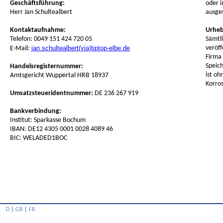
Geschäftsführung:
oder i
Herr Jan Schultealbert
ausge
Kontaktaufnahme:
Urheb
Telefon: 0049 151 424 720 05
Sämtli
jan.schultealbert(via)tiptop-elbe.de
veröff
E-Mail:
Firma 
Speic
Handelsregisternummer:
ist oh
Amtsgericht Wuppertal HRB 18937
Korro
Umsatzsteueridentnummer:
DE 236 267 919
Bankverbindung:
Institut: Sparkasse Bochum
IBAN: DE12 4305 0001 0028 4089 46
BIC: WELADED1BOC
D
|
GB
|
FR