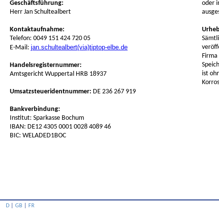
Geschäftsführung:
oder i
Herr Jan Schultealbert
ausge
Kontaktaufnahme:
Urheb
Telefon: 0049 151 424 720 05
Sämtli
jan.schultealbert(via)tiptop-elbe.de
veröff
E-Mail:
Firma 
Speic
Handelsregisternummer:
ist oh
Amtsgericht Wuppertal HRB 18937
Korro
Umsatzsteueridentnummer:
DE 236 267 919
Bankverbindung:
Institut: Sparkasse Bochum
IBAN: DE12 4305 0001 0028 4089 46
BIC: WELADED1BOC
D
|
GB
|
FR