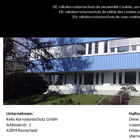
DE: rekokorrosionsschutz.de verwendet Cookies, um 
FR: rekokorrosionsschutz.de utilise des cookies po
EN: rekokorrosionsschutz.de uses cookies 
Unternehmen:
Haftu
Reko Korrosionsschutz GmbH
Diese
Schlosserstr. 2
zusam
42899 Remscheid
Fehler
übern