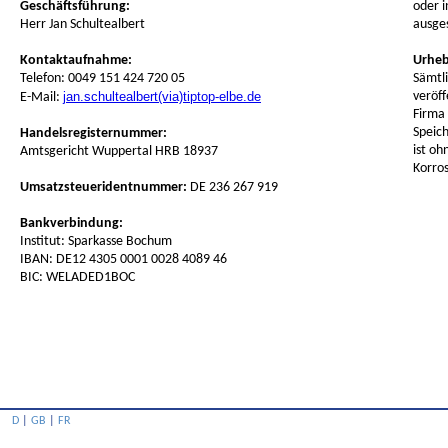
Geschäftsführung:
oder i
Herr Jan Schultealbert
ausge
Kontaktaufnahme:
Urheb
Telefon: 0049 151 424 720 05
Sämtli
jan.schultealbert(via)tiptop-elbe.de
veröff
E-Mail:
Firma 
Speic
Handelsregisternummer:
ist oh
Amtsgericht Wuppertal HRB 18937
Korro
Umsatzsteueridentnummer:
DE 236 267 919
Bankverbindung:
Institut: Sparkasse Bochum
IBAN: DE12 4305 0001 0028 4089 46
BIC: WELADED1BOC
D
|
GB
|
FR