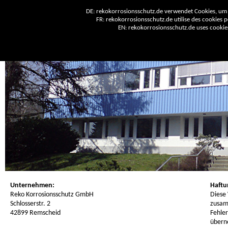
DE: rekokorrosionsschutz.de verwendet Cookies, um 
FR: rekokorrosionsschutz.de utilise des cookies po
EN: rekokorrosionsschutz.de uses cookies 
Unternehmen:
Haftu
Reko Korrosionsschutz GmbH
Diese
Schlosserstr. 2
zusam
42899 Remscheid
Fehler
übern