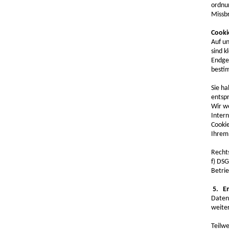
ordnu
Missb
Cooki
Auf u
sind k
Endger
besti
Sie ha
entsp
Wir we
Intern
Cooki
Ihrem 
Rechts
f) DSG
Betrie
5. Em
Daten,
weiter
Teilw