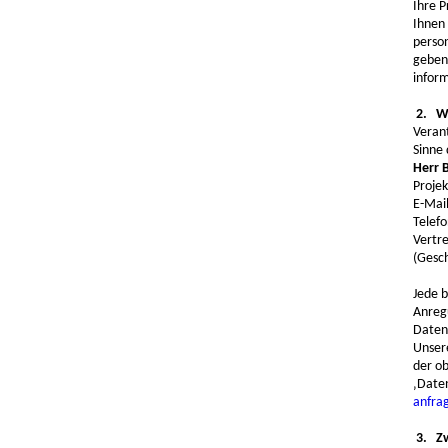
Ihre P
Ihnen 
perso
geben 
inform
2. We
Verant
Sinne 
Herr 
Proje
E-Mai
Telef
Vertre
(Gesc
Jede b
Anreg
Daten
Unser
der o
‚Date
anfrag
3. Zw