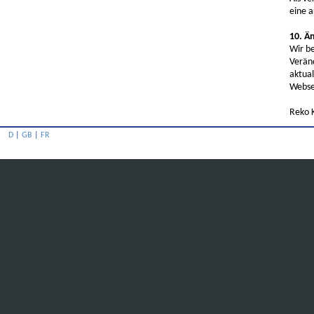
eine a
10. Ä
Wir be
Verän
aktual
Websei
Reko 
D
|
GB
|
FR