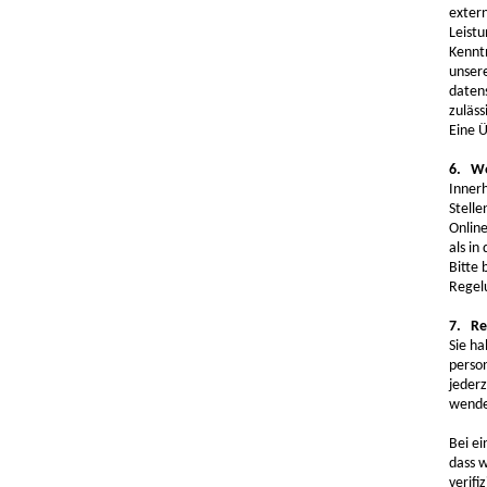
extern
Leist
Kennt
unsere
daten
zuläs
Eine Ü
6. We
Inner
Stelle
Onlin
als in
Bitte 
Regel
7. Re
Sie h
perso
jeder
wende
Bei ei
dass w
verifi