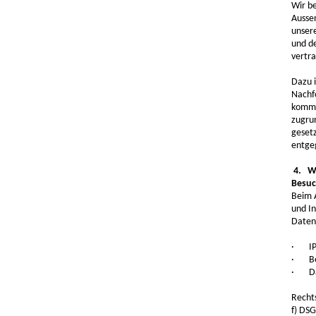
Wir b
Ausse
unsere
und d
vertr
Dazu i
Nachf
komme
zugru
geset
entge
4. We
Besuc
Beim 
und I
Daten 
· IP 
· Bet
· Dat
Rechts
f) DSG