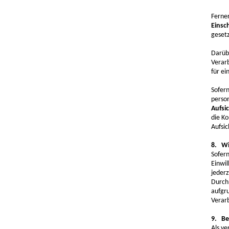
Ferner
Einsc
geset
Darüb
Verar
für ei
Sofern
perso
Aufsi
die K
Aufsic
8. Wi
Sofer
Einwil
jederz
Durch 
aufgru
Verarb
9. Be
Als v