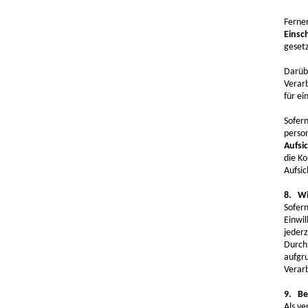
Ferner
Einsc
geset
Darüb
Verar
für ei
Sofern
perso
Aufsi
die K
Aufsic
8. Wi
Sofer
Einwil
jederz
Durch 
aufgru
Verarb
9. Be
Als v