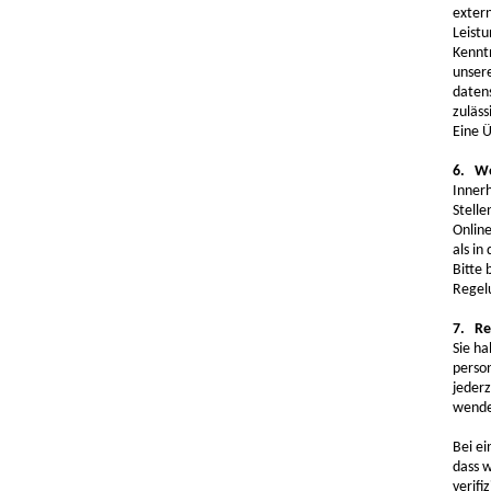
extern
Leist
Kennt
unsere
daten
zuläs
Eine Ü
6. We
Inner
Stelle
Onlin
als in
Bitte 
Regel
7. Re
Sie h
perso
jeder
wende
Bei ei
dass w
verifi