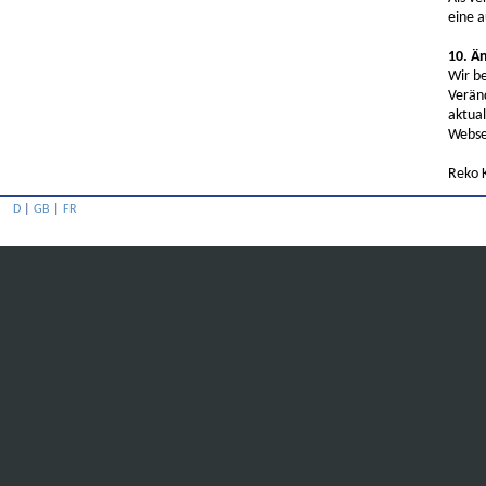
eine a
10. Ä
Wir be
Verän
aktual
Websei
Reko 
D
|
GB
|
FR