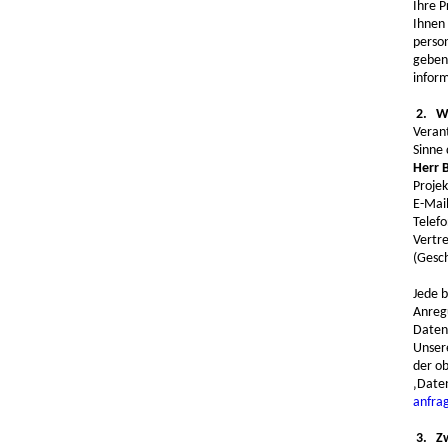
Ihre P
Ihnen 
perso
geben 
inform
2. We
Verant
Sinne 
Herr 
Proje
E-Mai
Telef
Vertre
(Gesc
Jede b
Anreg
Daten
Unser
der o
‚Date
anfrag
3. Zw