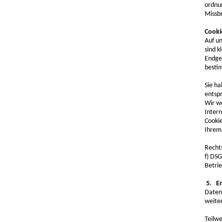
ordnu
Missb
Cooki
Auf u
sind k
Endger
besti
Sie ha
entsp
Wir we
Intern
Cooki
Ihrem 
Rechts
f) DSG
Betrie
5. Em
Daten,
weiter
Teilw