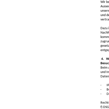
Wir b
Ausse
unsere
und d
vertr
Dazu i
Nachf
komme
zugru
geset
entge
4. We
Besuc
Beim 
und I
Daten 
· IP 
· Bet
· Dat
Rechts
f) DSG