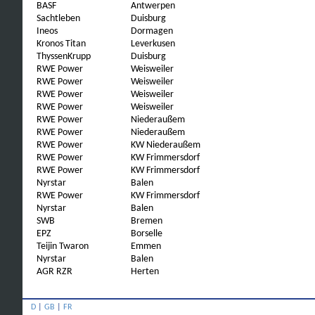
BASF
Antwerpen
Sachtleben
Duisburg
Ineos
Dormagen
Kronos Titan
Leverkusen
ThyssenKrupp
Duisburg
RWE Power
Weisweiler
RWE Power
Weisweiler
RWE Power
Weisweiler
RWE Power
Weisweiler
RWE Power
Niederaußem
RWE Power
Niederaußem
RWE Power
KW Niederaußem
RWE Power
KW Frimmersdorf
RWE Power
KW Frimmersdorf
Nyrstar
Balen
RWE Power
KW Frimmersdorf
Nyrstar
Balen
SWB
Bremen
EPZ
Borselle
Teijin Twaron
Emmen
Nyrstar
Balen
AGR RZR
Herten
D
|
GB
|
FR