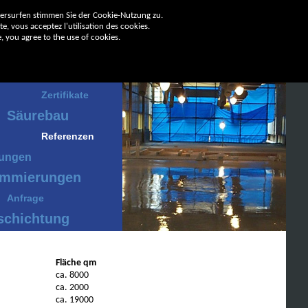
tersurfen stimmen Sie der Cookie-Nutzung zu.
e, vous acceptez l'utilisation des cookies.
, you agree to the use of cookies.
ernehmen
Zertifikate
Säurebau
Referenzen
tungen
mmierungen
Anfrage
schichtung
Fläche qm
ca. 8000
ca. 2000
ca. 19000