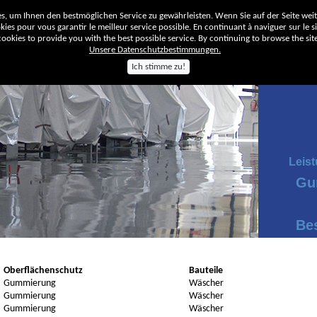
, um Ihnen den bestmöglichen Service zu gewährleisten. Wenn Sie auf der Seite wei
ies pour vous garantir le meilleur service possible. En continuant à naviguer sur le sit
okies to provide you with the best possible service. By continuing to browse the site
Unsere Datenschutzbestimmungen.
Ich stimme zu!
Unt
Leis
Gu
Be
Oberflächenschutz
Bauteile
Gummierung
Wäscher
Gummierung
Wäscher
Gummierung
Wäscher