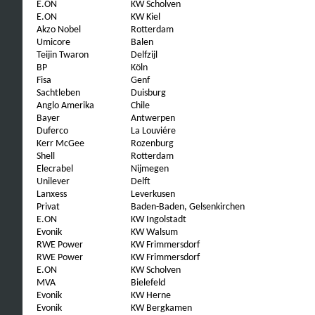
E.ON
KW Scholven
E.ON
KW Kiel
Akzo Nobel
Rotterdam
Umicore
Balen
Teijin Twaron
Delfzijl
BP
Köln
Fisa
Genf
Sachtleben
Duisburg
Anglo Amerika
Chile
Bayer
Antwerpen
Duferco
La Louviére
Kerr McGee
Rozenburg
Shell
Rotterdam
Elecrabel
Nijmegen
Unilever
Delft
Lanxess
Leverkusen
Privat
Baden-Baden, Gelsenkirchen
E.ON
KW Ingolstadt
Evonik
KW Walsum
RWE Power
KW Frimmersdorf
RWE Power
KW Frimmersdorf
E.ON
KW Scholven
MVA
Bielefeld
Evonik
KW Herne
Evonik
KW Bergkamen