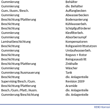
Gummierung
Behälter
Gummierung
div. Behälter
Gum./Ausm./Besch.
Auffangbecken
Gummierung
Abwasserbecken
Beschichtung/Plattierung
Bodensanierung
Beschichtung
Kühlwasserbeh.
Beschichtung
Schöpfgutförderer
Gummierung
Kiesfilterbeh.
Gummierung
Absorbersumpf
Laminatbeschichtung
Kompensatoren
Beschichtung
Rohgaseintrittsstutzen
Gummierung
Umlaufwasserbeh.
Beschichtung
Regavo + Rotor
Beschichtung
Reingasaustritt
Beschichtung/Plattierung
Zinkhalle
Gummierung
Wäscher
Gummierung/Ausmauerung
Tank
Beschichtung
div. Anlagenteile
Supervising/Besch./Gum.
Revision 2009
Beschichtung/Plattierung
Aramide
Besch./Gum./Platt./Ausm.
div. Anlagenteile
Gummierung/Beschichtung
div. Anlagenteile
REKO Korrosi