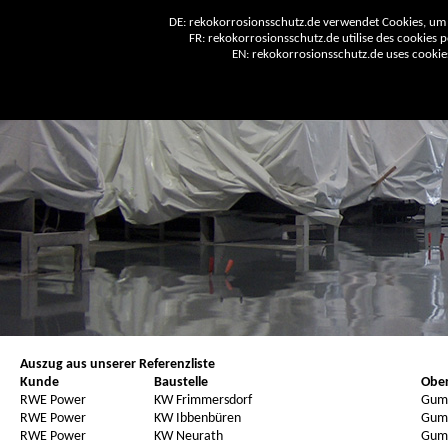
DE: rekokorrosionsschutz.de verwendet Cookies, um 
FR: rekokorrosionsschutz.de utilise des cookies po
EN: rekokorrosionsschutz.de uses cookies 
Auszug aus unserer Referenzliste
Kunde
Baustelle
Ober
RWE Power
KW Frimmersdorf
Gum
RWE Power
KW Ibbenbüren
Gum
RWE Power
KW Neurath
Gum