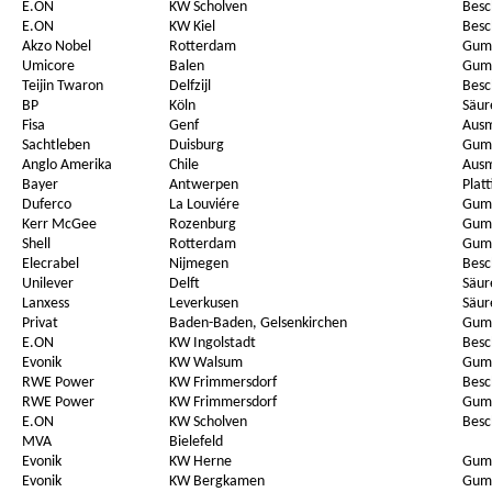
E.ON
KW Scholven
Besc
E.ON
KW Kiel
Besc
Akzo Nobel
Rotterdam
Gum
Umicore
Balen
Gum
Teijin Twaron
Delfzijl
Besc
BP
Köln
Säur
Fisa
Genf
Aus
Sachtleben
Duisburg
Gum
Anglo Amerika
Chile
Aus
Bayer
Antwerpen
Plat
Duferco
La Louviére
Gum
Kerr McGee
Rozenburg
Gum
Shell
Rotterdam
Gum
Elecrabel
Nijmegen
Besc
Unilever
Delft
Säur
Lanxess
Leverkusen
Säur
Privat
Baden-Baden, Gelsenkirchen
Gum
E.ON
KW Ingolstadt
Besc
Evonik
KW Walsum
Gum
RWE Power
KW Frimmersdorf
Besc
RWE Power
KW Frimmersdorf
Gum
E.ON
KW Scholven
Besc
MVA
Bielefeld
Evonik
KW Herne
Gum
Evonik
KW Bergkamen
Gum.