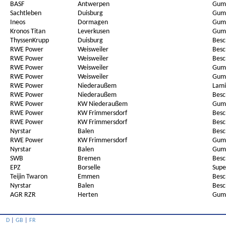
BASF
Antwerpen
Gum
Sachtleben
Duisburg
Gum
Ineos
Dormagen
Gum.
Kronos Titan
Leverkusen
Gum
ThyssenKrupp
Duisburg
Besc
RWE Power
Weisweiler
Besc
RWE Power
Weisweiler
Besc
RWE Power
Weisweiler
Gum
RWE Power
Weisweiler
Gum
RWE Power
Niederaußem
Lami
RWE Power
Niederaußem
Besc
RWE Power
KW Niederaußem
Gum
RWE Power
KW Frimmersdorf
Besc
RWE Power
KW Frimmersdorf
Besc
Nyrstar
Balen
Besc
RWE Power
KW Frimmersdorf
Gum
Nyrstar
Balen
Gum
SWB
Bremen
Besc
EPZ
Borselle
Supe
Teijin Twaron
Emmen
Besc
Nyrstar
Balen
Besc
AGR RZR
Herten
Gumm
D
|
GB
|
FR