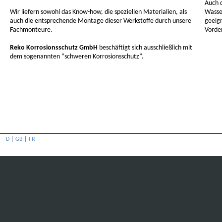
Auch d
Wir liefern sowohl das Know-how, die speziellen Materialien, als
Wasse
auch die entsprechende Montage dieser Werkstoffe durch unsere
geeig
Fachmonteure.
Vorde
Reko Korrosionsschutz GmbH
beschäftigt sich ausschließlich mit
dem sogenannten “schweren Korrosionsschutz”.
D
|
GB
|
FR