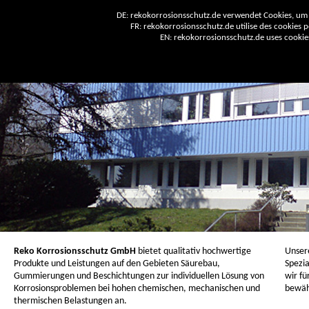
DE: rekokorrosionsschutz.de verwendet Cookies, um 
FR: rekokorrosionsschutz.de utilise des cookies po
EN: rekokorrosionsschutz.de uses cookies 
Reko Korrosionsschutz GmbH
bietet qualitativ hochwertige
Unser
Produkte und Leistungen auf den Gebieten Säurebau,
Spezia
Gummierungen und Beschichtungen zur individuellen Lösung von
wir fü
Korrosionsproblemen bei hohen chemischen, mechanischen und
bewäh
thermischen Belastungen an.