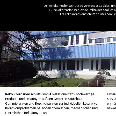
DE: rekokorrosionsschutz.de verwendet Cookies, um 
FR: rekokorrosionsschutz.de utilise des cookies po
EN: rekokorrosionsschutz.de uses cookies 
Reko Korrosionsschutz GmbH
bietet qualitativ hochwertige
Unser
Produkte und Leistungen auf den Gebieten Säurebau,
Spezia
Gummierungen und Beschichtungen zur individuellen Lösung von
wir fü
Korrosionsproblemen bei hohen chemischen, mechanischen und
bewäh
thermischen Belastungen an.