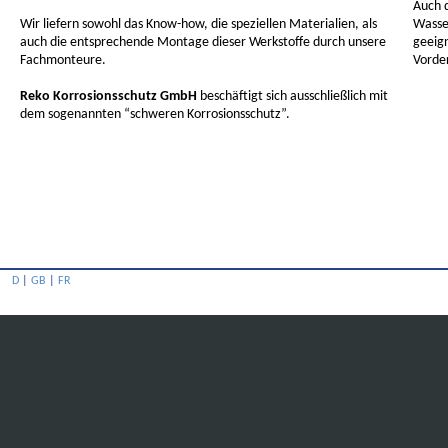
Auch d
Wir liefern sowohl das Know-how, die speziellen Materialien, als
Wasse
auch die entsprechende Montage dieser Werkstoffe durch unsere
geeig
Fachmonteure.
Vorde
Reko Korrosionsschutz GmbH
beschäftigt sich ausschließlich mit
dem sogenannten “schweren Korrosionsschutz”.
D
|
GB
|
FR