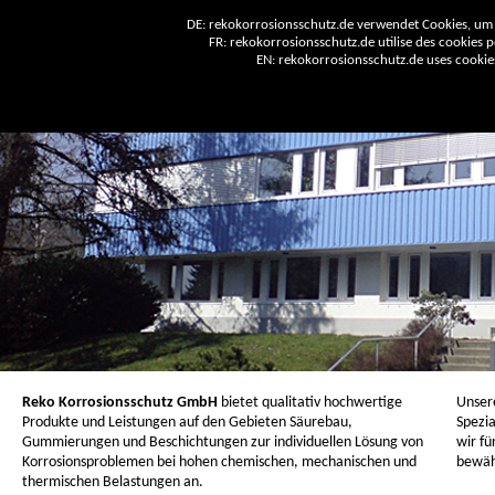
DE: rekokorrosionsschutz.de verwendet Cookies, um 
FR: rekokorrosionsschutz.de utilise des cookies po
EN: rekokorrosionsschutz.de uses cookies 
Reko Korrosionsschutz GmbH
bietet qualitativ hochwertige
Unser
Produkte und Leistungen auf den Gebieten Säurebau,
Spezia
Gummierungen und Beschichtungen zur individuellen Lösung von
wir fü
Korrosionsproblemen bei hohen chemischen, mechanischen und
bewäh
thermischen Belastungen an.