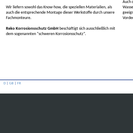
Auch d
Wir liefern sowohl das Know-how, die speziellen Materialien, als
Wasse
auch die entsprechende Montage dieser Werkstoffe durch unsere
geeig
Fachmonteure.
Vorde
Reko Korrosionsschutz GmbH
beschäftigt sich ausschließlich mit
dem sogenannten “schweren Korrosionsschutz”.
D
|
GB
|
FR