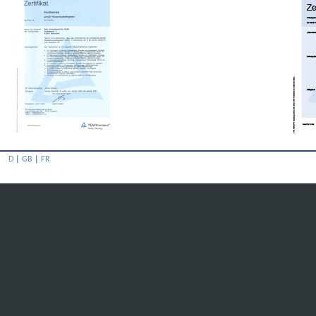
D
|
GB
|
FR