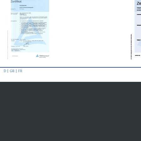
D
|
GB
|
FR