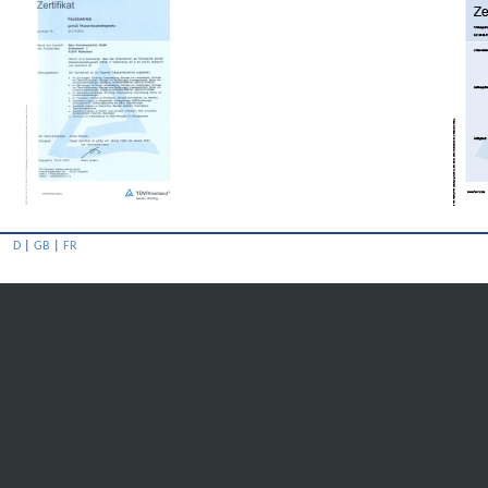
D
|
GB
|
FR