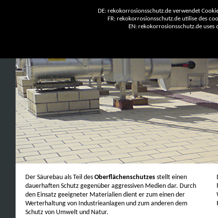
DE: rekokorrosionsschutz.de verwendet Cookies
FR: rekokorrosionsschutz.de utilise des cook
EN: rekokorrosionsschutz.de uses co
Der Säurebau als Teil des
Oberflächenschutzes
stellt einen
dauerhaften Schutz gegenüber aggressiven Medien dar. Durch
den Einsatz geeigneter Materialien dient er zum einen der
Werterhaltung von Industrieanlagen und zum anderen dem
Schutz von Umwelt und Natur.