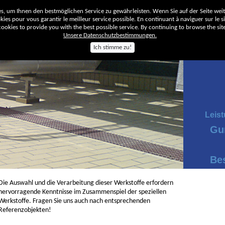
, um Ihnen den bestmöglichen Service zu gewährleisten. Wenn Sie auf der Seite wei
ies pour vous garantir le meilleur service possible. En continuant à naviguer sur le sit
okies to provide you with the best possible service. By continuing to browse the site
Unsere Datenschutzbestimmungen.
Ich stimme zu!
Unt
Leis
Gu
Be
Die Auswahl und die Verarbeitung dieser Werkstoffe erfordern
hervorragende Kenntnisse im Zusammenspiel der speziellen
Werkstoffe. Fragen Sie uns auch nach entsprechenden
Referenzobjekten!