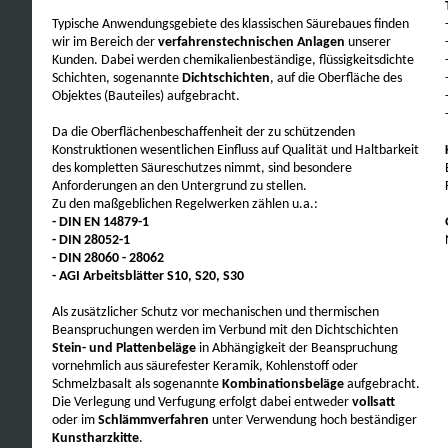
Typische Anwendungsgebiete des klassischen Säurebaues finden
wir im Bereich der
verfahrenstechnischen Anlagen
unserer
Kunden. Dabei werden chemikalienbeständige, flüssigkeitsdichte
Schichten, sogenannte
Dichtschichten
, auf die Oberfläche des
Objektes (Bauteiles) aufgebracht.
Da die Oberflächenbeschaffenheit der zu schützenden
Konstruktionen wesentlichen Einfluss auf Qualität und Haltbarkeit
des kompletten Säureschutzes nimmt, sind besondere
Anforderungen an den Untergrund zu stellen.
Zu den maßgeblichen Regelwerken zählen u.a.:
- DIN EN 14879-1
- DIN 28052-1
- DIN 28060 - 28062
- AGI Arbeitsblätter S10, S20, S30
Als zusätzlicher Schutz vor mechanischen und thermischen
Beanspruchungen werden im Verbund mit den Dichtschichten
Stein- und Plattenbeläge
in Abhängigkeit der Beanspruchung
vornehmlich aus säurefester Keramik, Kohlenstoff oder
Schmelzbasalt als sogenannte
Kombinationsbeläge
aufgebracht.
Die Verlegung und Verfugung erfolgt dabei entweder
vollsatt
oder im
Schlämmverfahren
unter Verwendung hoch beständiger
Kunstharzkitte
.