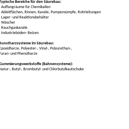
Typische Bereiche für den Säurebau:
- Auffangräume für Chemikalien
- Ableitflächen, Rinnen, Kanäle, Pumpensümpfe, Rohrleitungen
- Lager- und Reaktionsbehälter
- Wäscher
- Rauchgaskanäle
- Industrieböden- Beizen
Kunstharzsysteme im
Säurebau:
Epoxidharze, Polyester-, Vinyl-, Polyurethan-,
Furan- und Phenolharze
Gummierungswerkstoffe (Bahnensysteme):
Natur-, Butyl-, Brombutyl- und Chlorbutylkautschuke