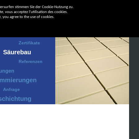
tersurfen stimmen Sie der Cookie-Nutzung zu.
e, vous acceptez l'utilisation des cookies.
, you agree to the use of cookies.
ernehmen
Zertifikate
Säurebau
Referenzen
tungen
mmierungen
Anfrage
schichtung