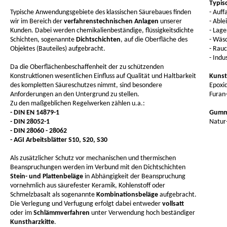
Typis
Typische Anwendungsgebiete des klassischen Säurebaues finden
- Auf
wir im Bereich der
verfahrenstechnischen Anlagen
unserer
- Abl
Kunden. Dabei werden chemikalienbeständige, flüssigkeitsdichte
- Lage
Schichten, sogenannte
Dichtschichten
, auf die Oberfläche des
- Wäs
Objektes (Bauteiles) aufgebracht.
- Rau
- Indu
Da die Oberflächenbeschaffenheit der zu schützenden
Konstruktionen wesentlichen Einfluss auf Qualität und Haltbarkeit
Kunst
des kompletten Säureschutzes nimmt, sind besondere
Epoxid
Anforderungen an den Untergrund zu stellen.
Furan
Zu den maßgeblichen Regelwerken zählen u.a.:
- DIN EN 14879-1
Gummi
- DIN 28052-1
Natur-
- DIN 28060 - 28062
- AGI Arbeitsblätter S10, S20, S30
Als zusätzlicher Schutz vor mechanischen und thermischen
Beanspruchungen werden im Verbund mit den Dichtschichten
Stein- und Plattenbeläge
in Abhängigkeit der Beanspruchung
vornehmlich aus säurefester Keramik, Kohlenstoff oder
Schmelzbasalt als sogenannte
Kombinationsbeläge
aufgebracht.
Die Verlegung und Verfugung erfolgt dabei entweder
vollsatt
oder im
Schlämmverfahren
unter Verwendung hoch beständiger
Kunstharzkitte
.