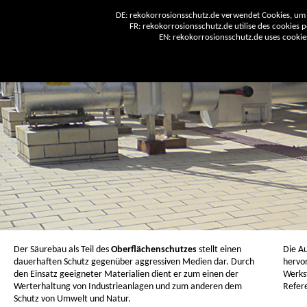
DE: rekokorrosionsschutz.de verwendet Cookies, um 
FR: rekokorrosionsschutz.de utilise des cookies po
EN: rekokorrosionsschutz.de uses cookies 
Der Säurebau als Teil des
Oberflächenschutzes
stellt einen
Die Au
dauerhaften Schutz gegenüber aggressiven Medien dar. Durch
hervo
den Einsatz geeigneter Materialien dient er zum einen der
Werks
Werterhaltung von Industrieanlagen und zum anderen dem
Refer
Schutz von Umwelt und Natur.