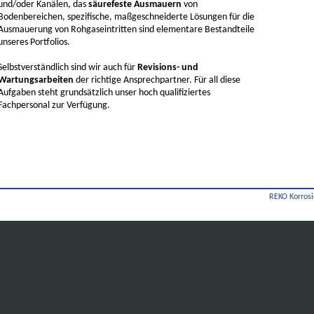
und/oder Kanälen, das
säurefeste Ausmauern
von
Bodenbereichen, spezifische, maßgeschneiderte Lösungen für die
Ausmauerung von Rohgaseintritten sind elementare Bestandteile
unseres Portfolios.
Selbstverständlich sind wir auch für
Revisions- und
Wartungsarbeiten
der richtige Ansprechpartner. Für all diese
Aufgaben steht grundsätzlich unser hoch qualifiziertes
Fachpersonal zur Verfügung.
REKO Korrosi