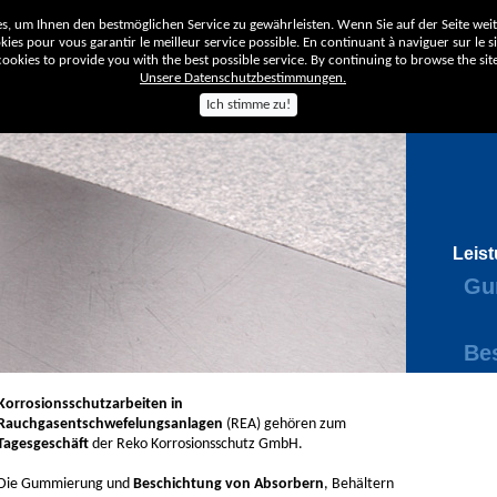
, um Ihnen den bestmöglichen Service zu gewährleisten. Wenn Sie auf der Seite wei
ies pour vous garantir le meilleur service possible. En continuant à naviguer sur le sit
okies to provide you with the best possible service. By continuing to browse the site
Unsere Datenschutzbestimmungen.
Ich stimme zu!
Unt
Leis
Gu
Be
Korrosionsschutzarbeiten in
Rauchgasentschwefelungsanlagen
(REA) gehören zum
Tagesgeschäft
der Reko Korrosionsschutz GmbH.
Die Gummierung und
Beschichtung von Absorbern
, Behältern