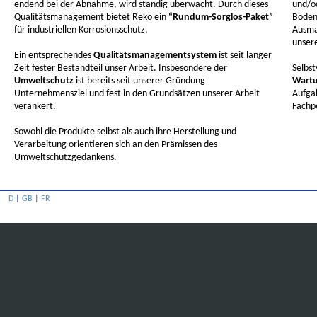
endend bei der Abnahme, wird ständig überwacht. Durch dieses
und/o
Qualitätsmanagement bietet Reko ein
“Rundum-Sorglos-Paket”
Boden
für industriellen Korrosionsschutz.
Ausma
unsere
Ein entsprechendes
Qualitätsmanagementsystem
ist seit langer
Zeit fester Bestandteil unser Arbeit. Insbesondere der
Selbst
Umweltschutz
ist bereits seit unserer Gründung
Wartu
Unternehmensziel und fest in den Grundsätzen unserer Arbeit
Aufgab
verankert.
Fachp
Sowohl die Produkte selbst als auch ihre Herstellung und
Verarbeitung orientieren sich an den Prämissen des
Umweltschutzgedankens.
D
|
GB
|
FR